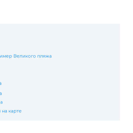
имер Великого пляжа
а
а
а
 на карте