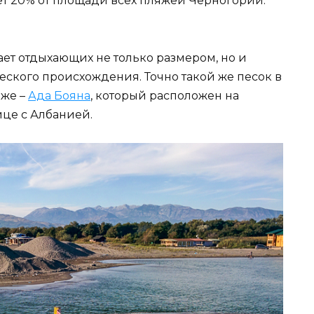
т 20% от площади всех пляжей Черногории.
ет отдыхающих не только размером, но и
кого происхождения. Точно такой же песок в
яже –
Ада Бояна
, который расположен на
це с Албанией.