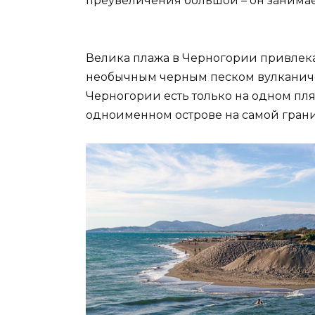
преувеличения большой – он занимае
Велика плажа в Черногории привлека
необычным черным песком вулканичес
Черногории есть только на одном пл
одноименном острове на самой грани