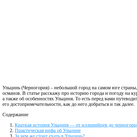
Ульцинь (Черногория) – небольшой город на самом юге страны,
османов. В статье расскажу про историю города и погоду на кур
а также об особенностях Ульциня. То есть перед вами путевод
его достопримечательности, как до него добраться и так далее.
Содержание
Краткая история Ульциня — от иллирийцев до черногорц
Практическая инфа об Ульцине
За чем же стоит ехать в Ульцинь?