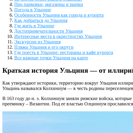
Про парковки, магазины и рынки
Погода в Ульцине
Особенности Ульциня как города и курорта
Как добраться до Ульциня
Где жить в Ульцине
Достопримечательности Ульциня
Интересные места в окрестностях Ульциня
Экскурсии из Ульциня
Пляжи Ульциня и его округи
Где поесть в Ульцине: рестораны и кафе курорта
Все важные точки Ульциня на карте
Краткая история Ульциня — от иллири
Как утверждают историки, территорию вокруг Ульциня иллирийц
Ульцинь назывался Колхиниум — в честь родины переселенцев.
В 163 году до н. э. Колхиниум заняли римские войска, которы
преемнику – Византии. Под ее властью Олциниум прославился 