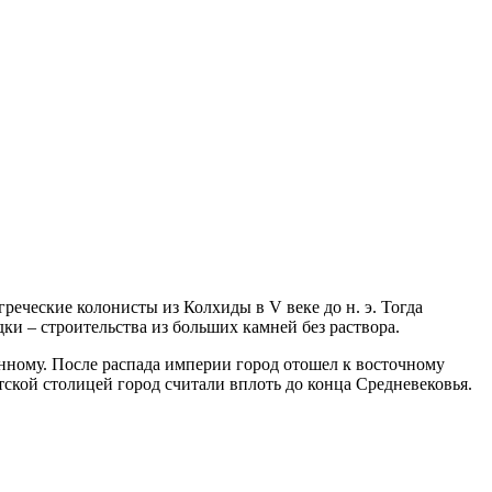
еческие колонисты из Колхиды в V веке до н. э. Тогда
и – строительства из больших камней без раствора.
енному. После распада империи город отошел к восточному
ской столицей город считали вплоть до конца Средневековья.