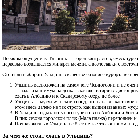
По моим ощущениям Ульцинь — город контрастов, смесь турецк
церковью возвышается минарет мечети, а возле лавки с восто
Стоит ли выбирать Ульцинь в качестве базового курорта во вр
Ульцинь расположен на самом юге Черногории и не очень
— задача минимум на день. Такая же история с достоприме
ехать в Албанию и к Скадарскому озеру, не более.
Ульцинь — мусульманский город, что накладывает свой с
этом здесь далеко не так строго, как вышеназванных мус
В Ульцине отдыхают много туристов из Албании и Боснии
В пик сезона городской пляж (Мала плажа) переполнен 
Ночная жизнь в Ульцине не бьет не то что фонтаном, но 
За чем же стоит ехать в Ульцинь?