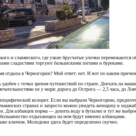
ого и славянского, где узкие брусчатые улочки перемежаются 
чными сладостями торгуют балканскими питами и буреками.
емя отдыха в Черногории? Мой ответ: нет. И вот по каким причин
 удобен с точки зрения путешествий по стране. Доехать на маш
чательностями не у моря: дорога до Острога — 2,5 часа, до Лов
пецифический колорит. Если вы выбрали Черногорию, предпочтя
ульманских странах и запросто можно увидеть женщину в хиджабе
. Для албанцев норма — допить воду в бутылке и тут же выброс
и большинство отдыхающих на нем будут именно албанцами.
даже ключом. Молодежи здесь будет определенно скучно.