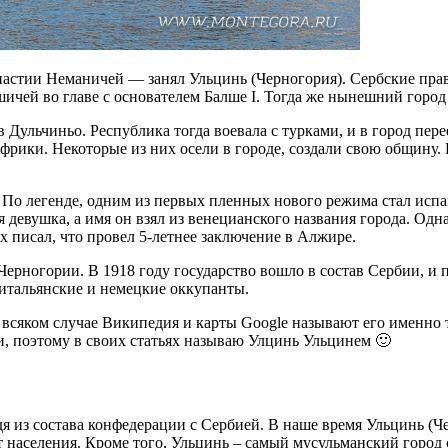
настии Неманичей — занял Ульцинь (Черногория). Сербские пра
лшичей во главе с основателем Балше I. Тогда же нынешний гор
в Дульчиньо. Республика тогда воевала с турками, и в город пе
рики. Некоторые из них осели в городе, создали свою общину. 
. По легенде, одним из первых пленных нового режима стал испа
 девушка, а имя он взял из венецианского названия города. Одна
х писал, что провел 5-летнее заключение в Алжире.
Черногории. В 1918 году государство вошло в состав Сербии, и
итальянские и немецкие оккупанты.
о всяком случае Википедия и карты Google называют его именно
и, поэтому в своих статьях называю Улцинь Ульцинем 🙂
дя из состава конфедерации с Сербией. В наше время Ульцинь 
 населения. Кроме того, Ульцинь – самый мусульманский город