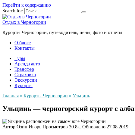
Перейти к содержанию
Search for:
Отдых в Черногории
Курорты Черногории, путеводитель, цены, фото и отчеты
О блоге
Контакты
Туры
Аренда авто
Трансфер
Страховка
Экскурсии
Курорты
Главная
»
Курорты Черногории
»
Ульцинь
Ульцинь — черногорский курорт с алб
Автор
Озин Игорь
Просмотров
30.8к.
Обновлено
27.08.2019