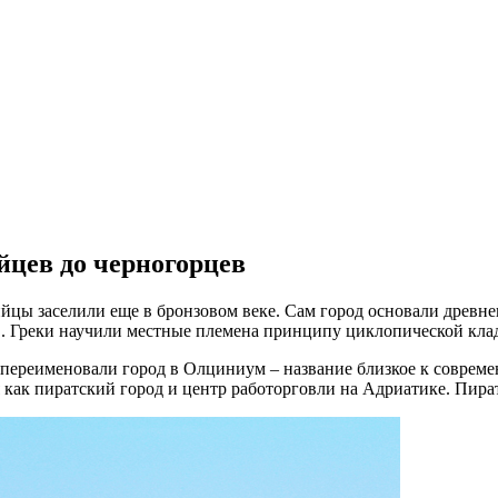
йцев до черногорцев
ы заселили еще в бронзовом веке. Сам город основали древнегр
 Греки научили местные племена принципу циклопической кладк
е переименовали город в Олциниум – название близкое к соврем
как пиратский город и центр работорговли на Адриатике. Пират