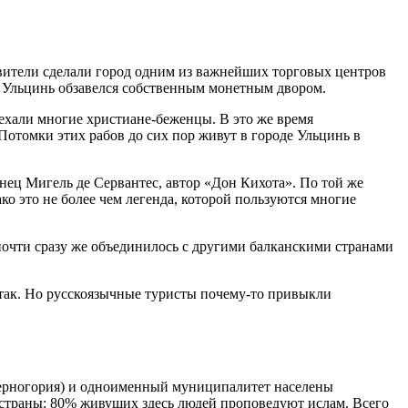
вители сделали город одним из важнейших торговых центров
од Ульцинь обзавелся собственным монетным двором.
реехали многие христиане-беженцы. В это же время
Потомки этих рабов до сих пор живут в городе Ульцинь в
нец Мигель де Сервантес, автор «Дон Кихота». По той же
ко это не более чем легенда, которой пользуются многие
 почти сразу же объединилось с другими балканскими странами
 так. Но русскоязычные туристы почему-то привыкли
(Черногория) и одноименный муниципалитет населены
 страны: 80% живущих здесь людей проповедуют ислам. Всего