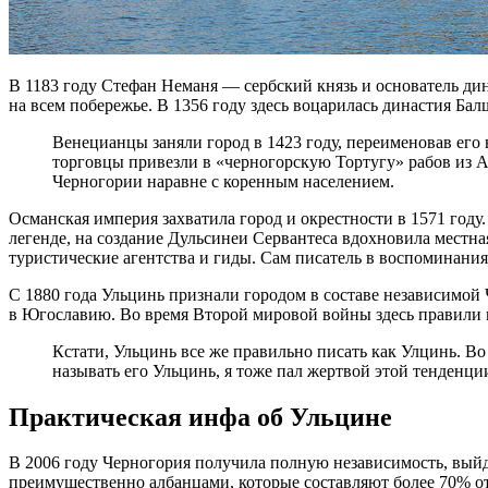
В 1183 году Стефан Неманя — сербский князь и основатель ди
на всем побережье. В 1356 году здесь воцарилась династия Ба
Венецианцы заняли город в 1423 году, переименовав его 
торговцы привезли в «черногорскую Тортугу» рабов из Аф
Черногории наравне с коренным населением.
Османская империя захватила город и окрестности в 1571 году
легенде, на создание Дульсинеи Сервантеса вдохновила местная
туристические агентства и гиды. Сам писатель в воспоминания
С 1880 года Ульцинь признали городом в составе независимой 
в Югославию. Во время Второй мировой войны здесь правили 
Кстати, Ульцинь все же правильно писать как Улцинь. В
называть его Ульцинь, я тоже пал жертвой этой тенденци
Практическая инфа об Ульцине
В 2006 году Черногория получила полную независимость, вый
преимущественно албанцами, которые составляют более 70% от