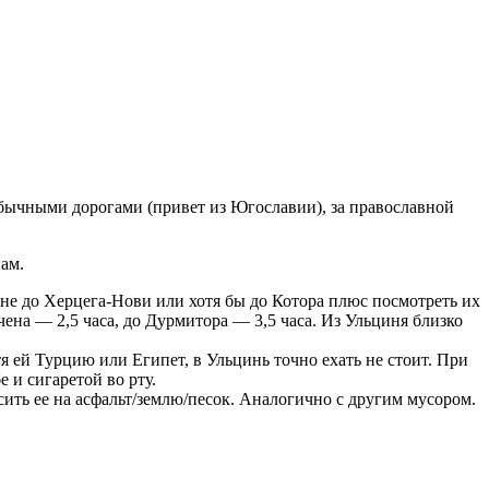
обычными дорогами (привет из Югославии), за православной
ам.
ине до Херцега-Нови или хотя бы до Котора плюс посмотреть их
чена — 2,5 часа, до Дурмитора — 3,5 часа. Из Ульциня близко
 ей Турцию или Египет, в Ульцинь точно ехать не стоит. При
 и сигаретой во рту.
ить ее на асфальт/землю/песок. Аналогично с другим мусором.