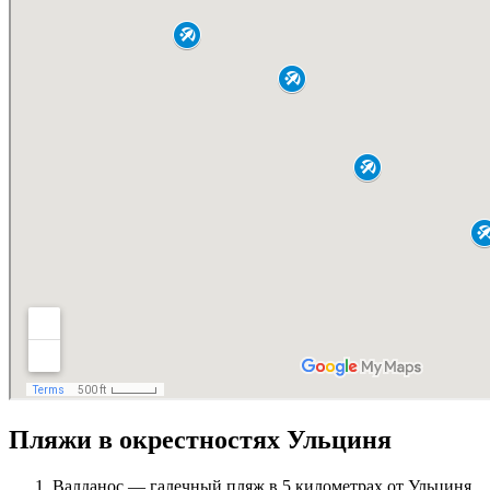
Пляжи в окрестностях Ульциня
Валданос — галечный пляж в 5 километрах от Ульциня,