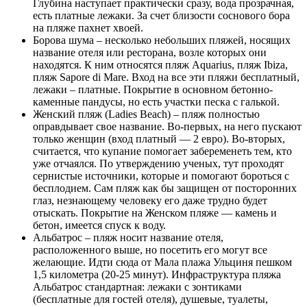
Глубина наступает практически сразу, вода прозрачная,
есть платные лежаки. За счет близости соснового бора
на пляже пахнет хвоей.
Борова шума – несколько небольших пляжей, носящих
название отеля или ресторана, возле которых они
находятся. К ним относятся пляж Aquarius, пляж Ibiza,
пляж Sapore di Mare. Вход на все эти пляжи бесплатный,
лежаки – платные. Покрытие в основном бетонно-
каменные пандусы, но есть участки песка с галькой.
Женский пляж (Ladies Beach) – пляж полностью
оправдывает свое название. Во-первых, на него пускают
только женщин (вход платный — 2 евро). Во-вторых,
считается, что купание помогает забеременеть тем, кто
уже отчаялся. По утверждению ученых, тут проходят
сернистые источники, которые и помогают бороться с
бесплодием. Сам пляж как бы защищен от посторонних
глаз, незнающему человеку его даже трудно будет
отыскать. Покрытие на Женском пляже — камень и
бетон, имеется спуск к воду.
Альбатрос – пляж носит название отеля,
расположенного выше, но посетить его могут все
желающие. Идти сюда от Мала плажа Ульциня пешком
1,5 километра (20-25 минут). Инфраструктура пляжа
Альбатрос стандартная: лежаки с зонтиками
(бесплатные для гостей отеля), душевые, туалеты,