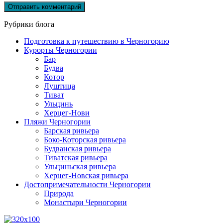
Рубрики блога
Подготовка к путешествию в Черногорию
Курорты Черногории
Бар
Будва
Котор
Луштица
Тиват
Ульцинь
Херцег-Нови
Пляжи Черногории
Барская ривьера
Боко-Которская ривьера
Будванская ривьера
Тиватская ривьера
Ульциньская ривьера
Херцег-Новская ривьера
Достопримечательности Черногории
Природа
Монастыри Черногории