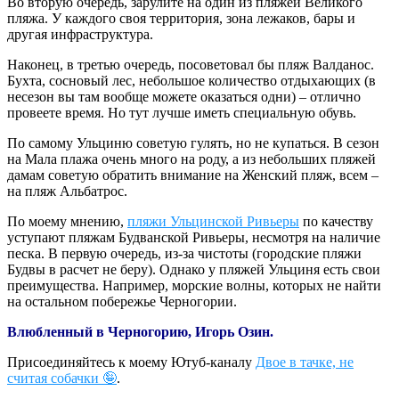
Во вторую очередь, зарулите на один из пляжей Великого
пляжа. У каждого своя территория, зона лежаков, бары и
другая инфраструктура.
Наконец, в третью очередь, посоветовал бы пляж Валданос.
Бухта, сосновый лес, небольшое количество отдыхающих (в
несезон вы там вообще можете оказаться одни) – отлично
провеете время. Но тут лучше иметь специальную обувь.
По самому Ульциню советую гулять, но не купаться. В сезон
на Мала плажа очень много на роду, а из небольших пляжей
дамам советую обратить внимание на Женский пляж, всем –
на пляж Альбатрос.
По моему мнению,
пляжи Ульцинской Ривьеры
по качеству
уступают пляжам Будванской Ривьеры, несмотря на наличие
песка. В первую очередь, из-за чистоты (городские пляжи
Будвы в расчет не беру). Однако у пляжей Ульциня есть свои
преимущества. Например, морские волны, которых не найти
на остальном побережье Черногории.
Влюбленный в Черногорию, Игорь Озин.
Присоединяйтесь к моему Ютуб-каналу
Двое в тачке, не
считая собачки 🤪
.