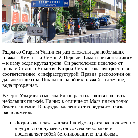
Рядом со Старым Ульцинем расположены два небольших
пляжа – Лиман 1 и Лиман 2. Первый Лиман считается диким
– к нему ведет крутая тропа. Он расположен недалеко от
церкви Святого Николая. Второй Лиман– благоустроенный,
соответственно, с инфраструктурой. Правда, расположен он
дальше от центра. Покрытие на обоих пляжей – галечное,
вода прозрачная.
В черте Ульциня за мысом Ядран располагаются еще пять
небольших пляжей. На них в отличие от Мала пляжа точно
будет не шумно. В порядке удаления от городского пляжа
расположены:
Людвигова плажа – пляж Ludvigova plaza расположен по
другую сторону мыса, он совсем небольшой и
представляет собой бетонированную платформу.