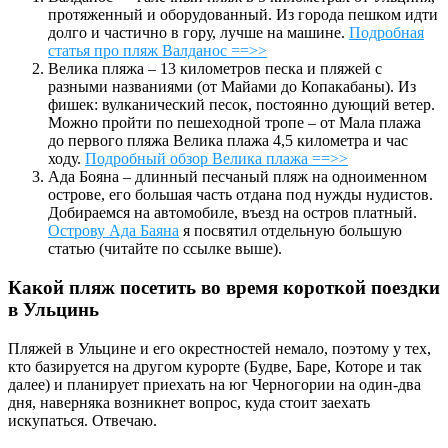
протяженный и оборудованный. Из города пешком идти
долго и частично в гору, лучше на машине.
Подробная
статья про пляж Валданос ==>>
Велика пляжа – 13 километров песка и пляжей с
разными названиями (от Майами до Копакабаны). Из
фишек: вулканический песок, постоянно дующий ветер.
Можно пройти по пешеходной тропе – от Мала плажа
до первого пляжа Велика плажа 4,5 километра и час
ходу.
Подробный обзор Велика плажа ==>>
Ада Бояна – длинный песчаный пляж на одноименном
острове, его большая часть отдана под нужды нудистов.
Добираемся на автомобиле, въезд на остров платный.
Острову Ада Баяна
я посвятил отдельную большую
статью (читайте по ссылке выше).
Какой пляж посетить во время короткой поездки
в Ульцинь
Пляжей в Ульцине и его окрестностей немало, поэтому у тех,
кто базируется на другом курорте (Будве, Баре, Которе и так
далее) и планирует приехать на юг Черногории на один-два
дня, наверняка возникнет вопрос, куда стоит заехать
искупаться. Отвечаю.